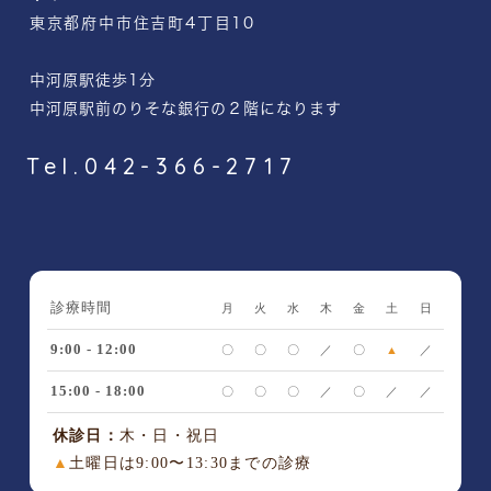
東京都府中市住吉町4丁目10
中河原駅徒歩1分
中河原駅前のりそな銀行の２階になります
Tel.042-366-2717
診療時間
月
火
水
木
金
土
日
9:00 - 12:00
〇
〇
〇
／
〇
▲
／
15:00 - 18:00
〇
〇
〇
／
〇
／
／
休診日：
木・日・祝日
▲
土曜日は9:00〜13:30までの診療