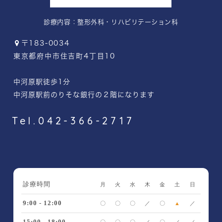
診療内容：
整形外科・リハビリテーション科
〒183-0034
東京都府中市住吉町4丁目10
中河原駅徒歩1分
中河原駅前のりそな銀行の２階になります
Tel.042-366-2717
診療時間
月
火
水
木
金
土
日
9:00 - 12:00
〇
〇
〇
／
〇
▲
／